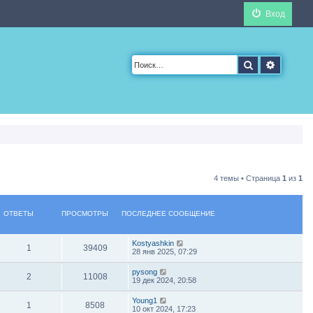
Вход
Поиск
Расшир
4 темы • Страница
1
из
1
ОТВЕТЫ
ПРОСМОТРЫ
ПОСЛЕДНЕЕ СООБЩЕНИЕ
Kostyashkin
1
39409
28 янв 2025, 07:29
pysong
2
11008
19 дек 2024, 20:58
Young1
1
8508
10 окт 2024, 17:23