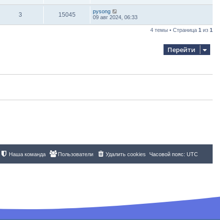
pysong
3
15045
09 авг 2024, 06:33
4 темы • Страница
1
из
1
Перейти
Наша команда
Пользователи
Удалить cookies
Часовой пояс:
UTC