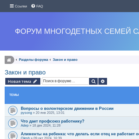
Ссылки
FAQ
ФОРУМ МНОГОДЕТНЫХ СЕМЕЙ С
Разделы форума
Закон и право
Закон и право
Поиск
Расширенный п
Новая тема
ТЕМЫ
Вопросы о волонтерском движении в России
pysong
»
20 янв 2025, 13:01
Что дает профсоюз работнику?
Adep
»
18 дек 2024, 11:28
Алименты на ребенка: что делать если отец не работает
Olesh
»
09 окт 2024, 16:39