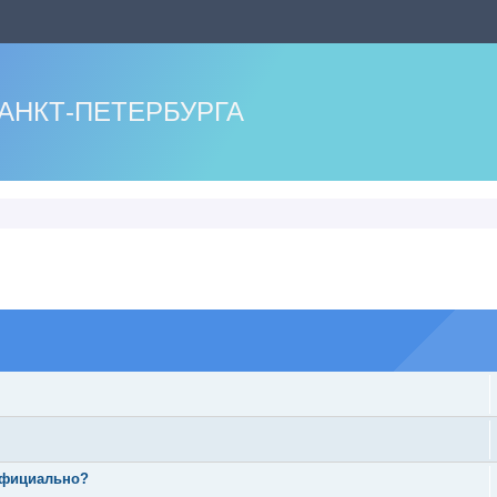
АНКТ-ПЕТЕРБУРГА
оиск
 официально?