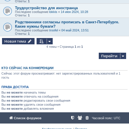
Ответы:
1
Трудоустройство для иностранца
Последнее сообщение
lokkis
«
14 июн 2024, 10:28
Ответы:
1
Родственники согласны прописать в Санкт-Петербурге.
Какие нужны бумаги?
Последнее сообщение
troofel
«
04 май 2024, 13:51
Ответы:
1
Новая тема
4 темы • Страница
1
из
1
Перейти
КТО СЕЙЧАС НА КОНФЕРЕНЦИИ
Сейчас этот форум просматривают: нет зарегистрированных пользователей и 1
гость
ПРАВА ДОСТУПА
Вы
не можете
начинать темы
Вы
не можете
отвечать на сообщения
Вы
не можете
редактировать свои сообщения
Вы
не можете
удалять свои сообщения
Вы
не можете
добавлять вложения
Список форумов
Часовой пояс:
UTC
Конфиденциальность
|
Правила