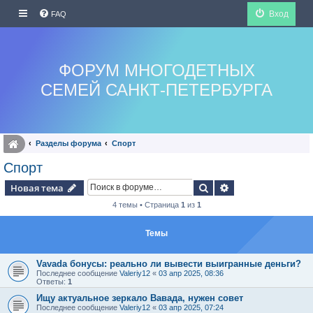
Вход
FAQ
ФОРУМ МНОГОДЕТНЫХ
СЕМЕЙ САНКТ-ПЕТЕРБУРГА
Разделы форума
Спорт
Спорт
Поиск
Расширенный по
Новая тема
4 темы • Страница
1
из
1
Темы
Vavada бонусы: реально ли вывести выигранные деньги?
Последнее сообщение
Valeriy12
«
03 апр 2025, 08:36
Ответы:
1
Ищу актуальное зеркало Вавада, нужен совет
Последнее сообщение
Valeriy12
«
03 апр 2025, 07:24